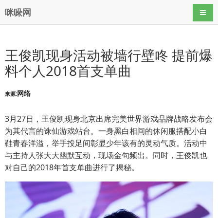
咪哚网
导航
王俊凯现身活动被墙行壁咚 提前爆
料个人2018首支单曲
网络
来源:
3月27日，王俊凯现身北京出席完美世界游戏品牌战略发布会
为其代言的诛仙游戏站台。一身黑白相间的休闲服搭配小白
鞋青春洋溢，举手投足间彰显少年该有的灵动气质。活动中
与主持人张大大幽默互动，现场金句频出。同时，王俊凯也
对自己的2018年首支单曲进行了揭秘。