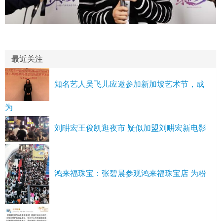
最近关注
知名艺人吴飞儿应邀参加新加坡艺术节，成
为
刘畊宏王俊凯逛夜市 疑似加盟刘畊宏新电影
鸿来福珠宝：张碧晨参观鸿来福珠宝店 为粉