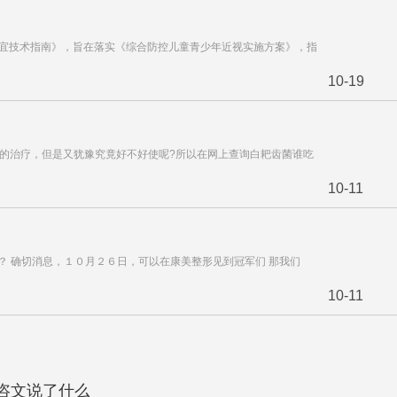
适宜技术指南》，旨在落实《综合防控儿童青少年近视实施方案》，指
10-19
疗的治疗，但是又犹豫究竟好不好使呢?所以在网上查询白耙齿菌谁吃
10-11
？ 确切消息，１０月２６日，可以在康美整形见到冠军们 那我们
10-11
咨文说了什么