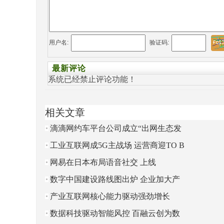
用户名:
验证码:
最新评论
系统已经禁止评论功能！
相关文章
滴滴网约车平台公司成立“出网生态发
展部”
工业互联网成5G主战场 运营商迎TO B
转型机遇期
网易在日本布局语音社交 上线
App“KUMOO”
数字中国建设路线图出炉 企业加大产
业数字化布局
产业互联网核心能力驱动强劲增长
数据科技驱动智能风控 百融云创为数