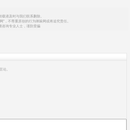
转载请及时与我们联系删除。
网"，不尊重原创的行为咪哚网或将追究责任。
请咨询专业人士，谨防受骗
言论。