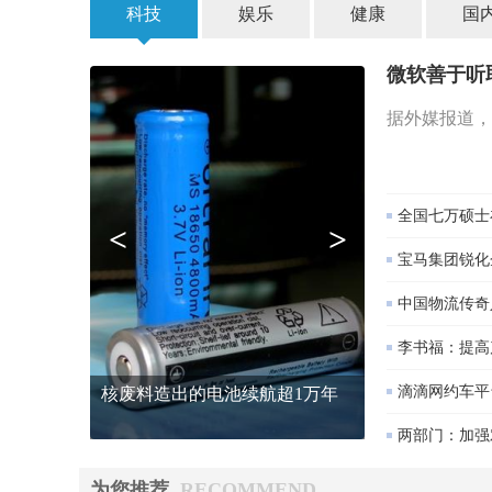
科技
娱乐
健康
国
微软善于听
据外媒报道，
全国七万硕士
<
>
宝马集团锐化
中国物流传奇
李书福：提高
滴滴网约车平
月球大型多环盆地成因：或因天
体撞击月面形
两部门：加强
为您推荐
RECOMMEND