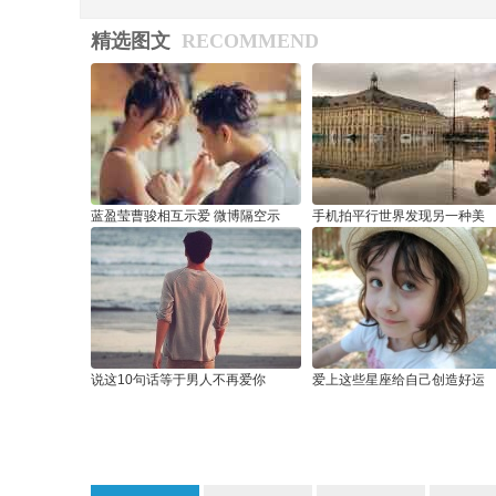
字金融转型硬核助攻
精选图文
RECOMMEND
蓝盈莹曹骏相互示爱 微博隔空示
手机拍平行世界发现另一种美
说这10句话等于男人不再爱你
爱上这些星座给自己创造好运