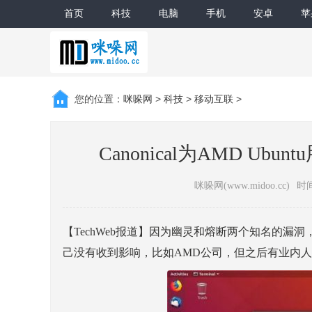
首页
科技
电脑
手机
安卓
苹
您的位置：
咪哚网
>
科技
>
移动互联
>
Canonical为AMD U
咪哚网(www.midoo.cc)
时间
【TechWeb报道】因为幽灵和熔断两个知名的
己没有收到影响，比如AMD公司，但之后有业内人