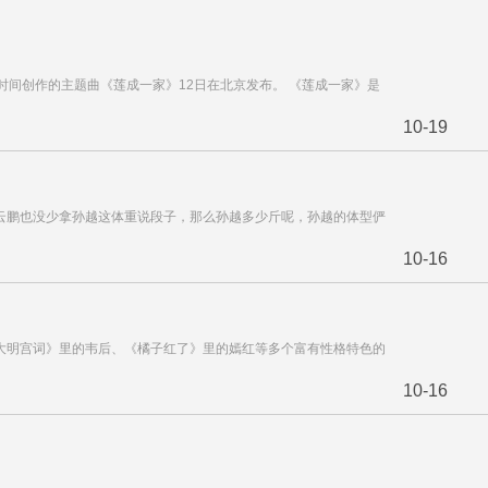
年时间创作的主题曲《莲成一家》12日在北京发布。 《莲成一家》是
10-19
云鹏也没少拿孙越这体重说段子，那么孙越多少斤呢，孙越的体型俨
10-16
大明宫词》里的韦后、《橘子红了》里的嫣红等多个富有性格特色的
10-16