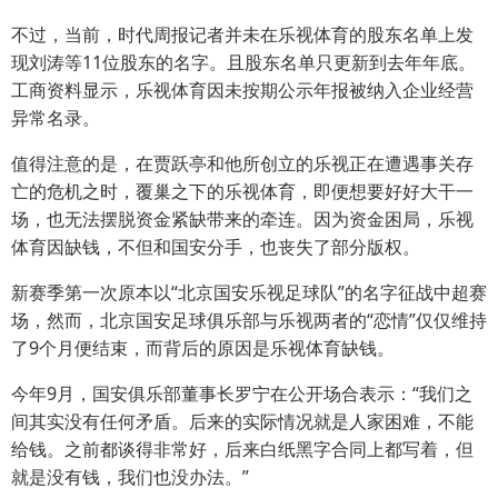
不过，当前，时代周报记者并未在乐视体育的股东名单上发
现刘涛等11位股东的名字。且股东名单只更新到去年年底。
工商资料显示，乐视体育因未按期公示年报被纳入企业经营
异常名录。
值得注意的是，在贾跃亭和他所创立的乐视正在遭遇事关存
亡的危机之时，覆巢之下的乐视体育，即便想要好好大干一
场，也无法摆脱资金紧缺带来的牵连。因为资金困局，乐视
体育因缺钱，不但和国安分手，也丧失了部分版权。
新赛季第一次原本以“北京国安乐视足球队”的名字征战中超赛
场，然而，北京国安足球俱乐部与乐视两者的“恋情”仅仅维持
了9个月便结束，而背后的原因是乐视体育缺钱。
今年9月，国安俱乐部董事长罗宁在公开场合表示：“我们之
间其实没有任何矛盾。后来的实际情况就是人家困难，不能
给钱。之前都谈得非常好，后来白纸黑字合同上都写着，但
就是没有钱，我们也没办法。”