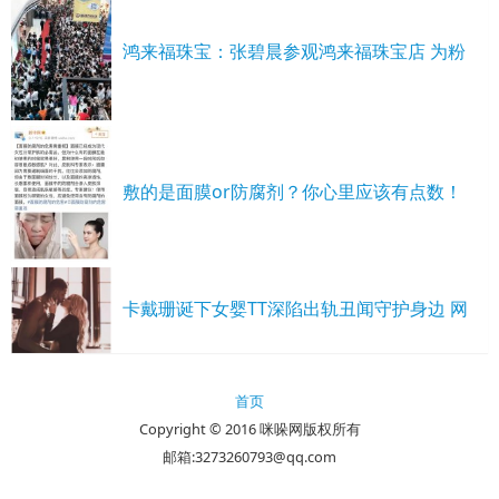
鸿来福珠宝：张碧晨参观鸿来福珠宝店 为粉
敷的是面膜or防腐剂？你心里应该有点数！
卡戴珊诞下女婴TT深陷出轨丑闻守护身边 网
首页
Copyright © 2016 咪哚网版权所有
邮箱:3273260793@qq.com