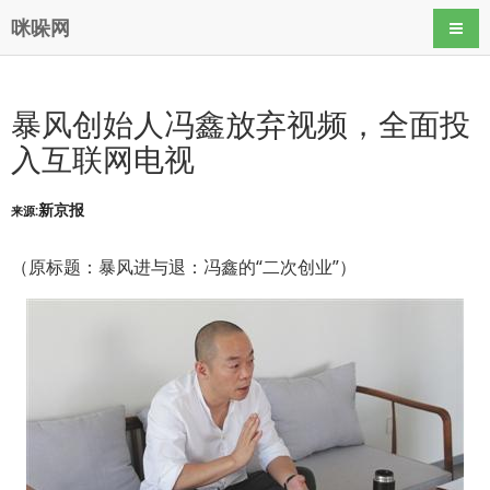
咪哚网
导航
暴风创始人冯鑫放弃视频，全面投
入互联网电视
新京报
来源:
（原标题：暴风进与退：冯鑫的“二次创业”）