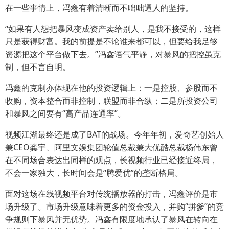
在一些事情上，冯鑫有着清晰而不咄咄逼人的坚持。
“如果有人想把暴风变成资产卖给别人，是我不接受的，这样
只是获得财富。我的前提是不论谁来都可以，但要给我足够
资源把这个平台做下去。”冯鑫语气平静，对暴风的把控虽克
制，但不言自明。
冯鑫的克制亦体现在他的投资逻辑上：一是控股、参股而不
收购，资本整合而非控制，联盟而非合纵；二是所投资公司
和暴风之间要有“高产品连通率”。
视频江湖最终还是成了BAT的战场。今年年初，爱奇艺创始人
兼CEO龚宇、阿里文娱集团轮值总裁兼大优酷总裁杨伟东曾
在不同场合表达出同样的观点，长视频行业已经接近终局，
不会一家独大，长时间会是“腾爱优”的垄断格局。
面对这场在线视频平台对传统播放器的打击，冯鑫评价是市
场升级了。市场升级意味着更多的资金投入，并购“拼爹”的竞
争规则下暴风并无优势。冯鑫有限度地承认了暴风在转向在