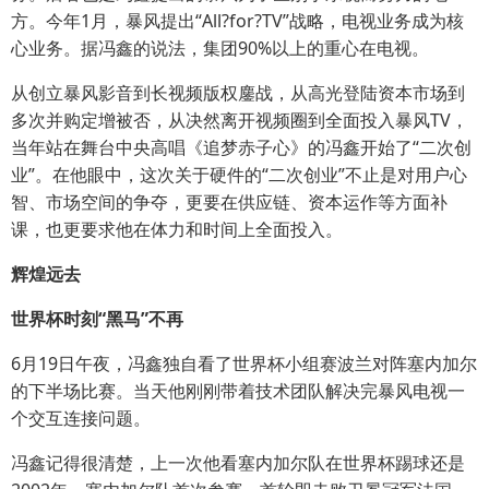
方。今年1月，暴风提出“All?for?TV”战略，电视业务成为核
心业务。据冯鑫的说法，集团90%以上的重心在电视。
从创立暴风影音到长视频版权鏖战，从高光登陆资本市场到
多次并购定增被否，从决然离开视频圈到全面投入暴风TV，
当年站在舞台中央高唱《追梦赤子心》的冯鑫开始了“二次创
业”。在他眼中，这次关于硬件的“二次创业”不止是对用户心
智、市场空间的争夺，更要在供应链、资本运作等方面补
课，也更要求他在体力和时间上全面投入。
辉煌远去
世界杯时刻“黑马”不再
6月19日午夜，冯鑫独自看了世界杯小组赛波兰对阵塞内加尔
的下半场比赛。当天他刚刚带着技术团队解决完暴风电视一
个交互连接问题。
冯鑫记得很清楚，上一次他看塞内加尔队在世界杯踢球还是