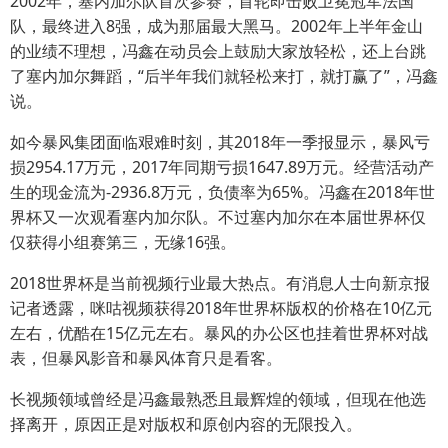
2002年，塞内加尔队首次参赛，首轮即击败卫冕冠军法国
队，最终进入8强，成为那届最大黑马。2002年上半年金山
的业绩不理想，冯鑫在动员会上鼓励大家放轻松，还上台跳
了塞内加尔舞蹈，“后半年我们就轻松来打，就打赢了”，冯鑫
说。
如今暴风集团面临艰难时刻，其2018年一季报显示，暴风亏
损2954.17万元，2017年同期亏损1647.89万元。经营活动产
生的现金流为-2936.8万元，负债率为65%。冯鑫在2018年世
界杯又一次观看塞内加尔队。不过塞内加尔在本届世界杯仅
仅获得小组赛第三，无缘16强。
2018世界杯是当前视频行业最大热点。有消息人士向新京报
记者透露，咪咕视频获得2018年世界杯版权的价格在10亿元
左右，优酷在15亿元左右。暴风的办公区也挂着世界杯对战
表，但暴风影音和暴风体育只是看客。
长视频领域曾经是冯鑫最熟悉且最辉煌的领域，但现在他选
择离开，原因正是对版权和原创内容的无限投入。