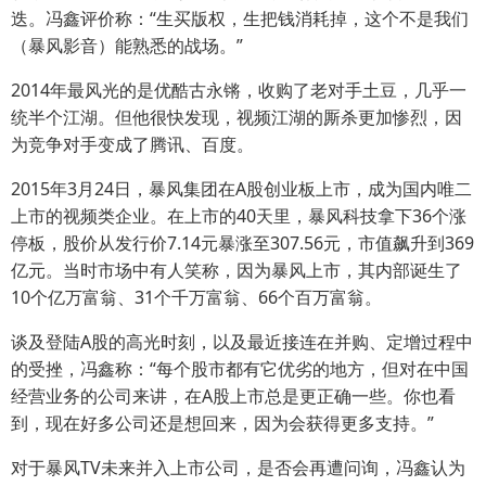
迭。冯鑫评价称：“生买版权，生把钱消耗掉，这个不是我们
（暴风影音）能熟悉的战场。”
2014年最风光的是优酷古永锵，收购了老对手土豆，几乎一
统半个江湖。但他很快发现，视频江湖的厮杀更加惨烈，因
为竞争对手变成了腾讯、百度。
2015年3月24日，暴风集团在A股创业板上市，成为国内唯二
上市的视频类企业。在上市的40天里，暴风科技拿下36个涨
停板，股价从发行价7.14元暴涨至307.56元，市值飙升到369
亿元。当时市场中有人笑称，因为暴风上市，其内部诞生了
10个亿万富翁、31个千万富翁、66个百万富翁。
谈及登陆A股的高光时刻，以及最近接连在并购、定增过程中
的受挫，冯鑫称：“每个股市都有它优劣的地方，但对在中国
经营业务的公司来讲，在A股上市总是更正确一些。你也看
到，现在好多公司还是想回来，因为会获得更多支持。”
对于暴风TV未来并入上市公司，是否会再遭问询，冯鑫认为