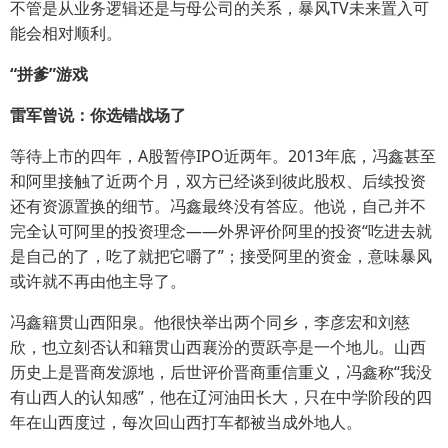
不管是从业务逻辑还是与母公司的关系，暴风TV未来置入可
能会相对顺利。
“拼爹”游戏
雷军曾说：你选错战场了
等待上市的四年，A股暂停IPO近两年。2013年底，冯鑫甚至
和阿里接触了近两个月，双方已经谈到彼此股权、后续投资
还有资源置换的细节。冯鑫最终没有答应。他说，自己并不
完全认可阿里的投资理念——外界评价阿里的投资“吃进去就
是自己的了，吃了就把它嚼了”；接受阿里的资金，意味暴风
或许就不再由他主导了。
冯鑫籍贯山西阳泉。他很快举出两个同乡，李彦宏和刘慈
欣，也立刻否认和籍贯山西襄汾的贾跃亭是一个地儿。山西
历史上是晋商发源地，后世评价晋商重信重义，冯鑫称“我没
有山西人的认知感”，他在辽河油田长大，只在中学阶段的四
年在山西度过，每次回山西打车都被当成外地人。