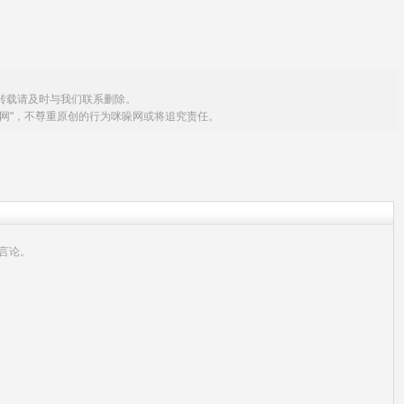
转载请及时与我们联系删除。
网"，不尊重原创的行为咪哚网或将追究责任。
言论。