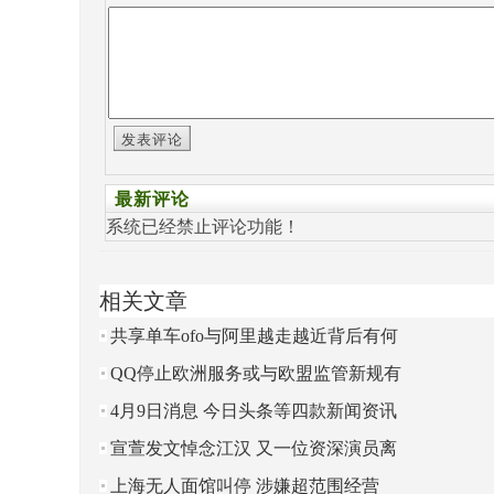
发表评论
最新评论
系统已经禁止评论功能！
相关文章
共享单车ofo与阿里越走越近背后有何
玄机?
QQ停止欧洲服务或与欧盟监管新规有
关
4月9日消息 今日头条等四款新闻资讯
类APP进行下架处理
宣萱发文悼念江汉 又一位资深演员离
开我们了
上海无人面馆叫停 涉嫌超范围经营