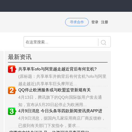
寻求合作
登录
注册
最新资讯
共享单车ofo与阿里越走越近背后有何玄机?
(原标题：共享单车并购背后有何玄机?ofo与阿里
越走越近)共享单车巨头摩拜近...
QQ停止欧洲服务或与欧盟监管新规有关
4月13日，腾讯旗下的QQ向国际版用户发去通
知，宣布从5月20日起停止为欧洲用...
4月9日消息 今日头条等四款新闻资讯类APP进
4月9日消息，据国内几家应用商店厂商反馈称，
已接到有关部门下发指令，要求...