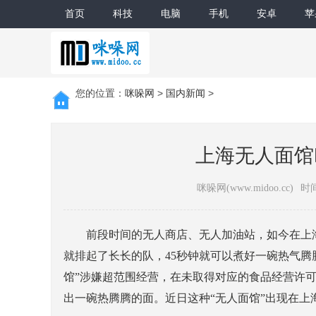
首页
科技
电脑
手机
安卓
苹
您的位置：
咪哚网
>
国内新闻
>
上海无人面馆
咪哚网(www.midoo.cc)
时间
前段时间的无人商店、无人加油站，如今在上海
就排起了长长的队，45秒钟就可以煮好一碗热气腾
馆”涉嫌超范围经营，在未取得对应的食品经营许
出一碗热腾腾的面。近日这种“无人面馆”出现在上