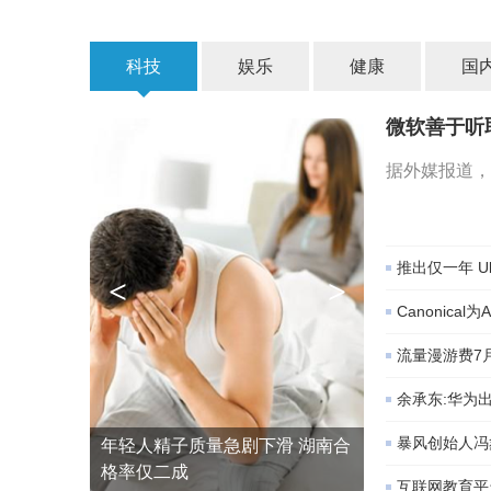
科技
娱乐
健康
国
微软善于听
据外媒报道，
推出仅一年 
<
>
Canonica
流量漫游费7
余承东:华为出
暴风创始人冯
年轻人精子质量急剧下滑 湖南合
格率仅二成
互联网教育平