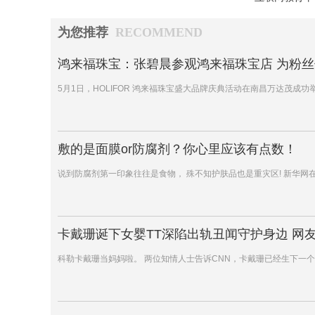
为您推荐
RECOMMEND
鸿来福珠宝：张碧晨参观鸿来福珠宝店 为粉
5月1日，HOLIFOR 鸿来福珠宝盛大品牌庆典活动在南昌万达茂
敷的是面膜or防腐剂？你心里应该有点数！
说到防腐剂第一印象往往是食物， 殊不知护肤品也是重灾区! 新华网
卡戴珊诞下女婴TT深陷出轨丑闻守护身边 网
科勒卡戴珊当妈妈啦。 两位知情人士告诉CNN，卡戴珊已经生下一