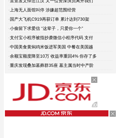
·
宣萱发文悼念江汉 又一位资深演员离开我们
·
上海无人面馆叫停 涉嫌超范围经营
·
国产大飞机C919再获订单 累计达到730架
·
小偷留下求爱信 “这辈子，只爱你一个”
·
支付宝小程序被指抄袭微信小程序代码 支付
·
中国美食黄焖鸡米饭进军美国 中餐在美国越
·
余额宝额度降至10万 收益率重回4% 你存了多
·
重庆发现叠加墓葬群35座 墓主属当时中产阶