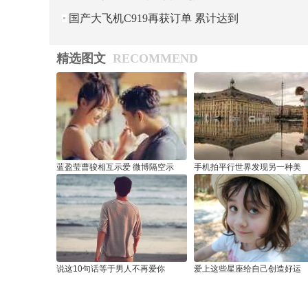
国产大飞机C919再获订单 累计达到
730架
精选图文
RECOMMEND
蓝盈莹曹骏相互示爱 微博隔空示
手机拍平行世界发现另一种美
说这10句话等于男人不再爱你
爱上这些星座给自己创造好运