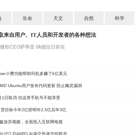
内
生命
天文
自然
科学
取来自用户、IT人员和开发者的各种想法
微软CEO萨蒂亚·纳德拉日前在
Uber小费功能帮助司机多赚了6亿美元
l为AMD Ubuntu用户发布代码更新 防止幽灵漏洞
月1日取消 但这类手机号不能享受
货目标今年2亿部明年2.5亿后年3亿
鑫放弃视频，全面投入互联网电视
台沪江启动IPO 向港交所递交招股书