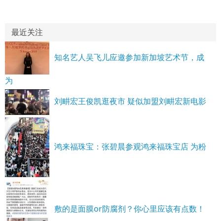
最近关注
知名艺人吴飞儿应邀参加新加坡艺术节，成
为
刘畊宏王俊凯逛夜市 疑似加盟刘畊宏新电影
鸿来福珠宝：张碧晨参观鸿来福珠宝店 为粉
敷的是面膜or防腐剂？你心里应该有点数！