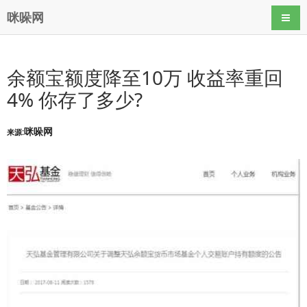
咪哚网
导航
余额宝额度降至10万 收益率重回
4% 你存了多少?
咪哚网
来源: