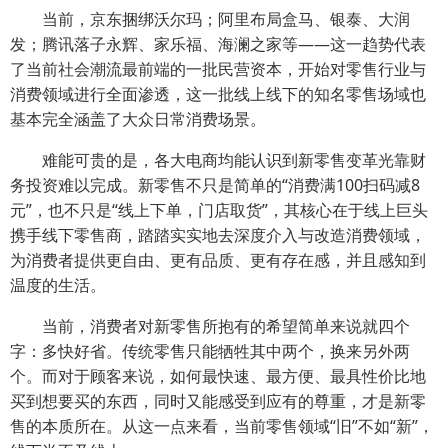
当前，京东捆绑沃尔玛；阿里布局盒马、银泰、大润
发；腾讯落子永辉、家乐福、海澜之家等——这一趋势代表
了当前社会潮流最前端的一批民营资本，开始对零售行业与
消费领域进行全面渗透，这一批线上线下的知名零售场域也
基本完全涵盖了大众日常消费场景。
难能可贵的是，各大电商均能认识到新零售变革光靠财
务投资难以完成。新零售不只是简单的“消费满100扫码减8
元”，也不只是“线上下单，门店取货”，其核心在于线上巨头
携手线下零售商，踏踏实实地去深度介入与改造消费领域，
为消费者提供更自由、更有品质、更有存在感，并且感知到
温度的生活。
当前，消费者对新零售所抱有的希望简单来说就四个
字：多快好省。传统零售只能牺牲其中两个，换来另外两
个。而对于顾客来说，如何最快速、最方便、最具性价比地
买到想要买的东西，同时又能感受到应有的尊重，才是新零
售的本质所在。从这一点来看，当前零售领域“旧”不如“新”，