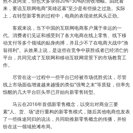
然不及阿里，但也大多录得20%~30%的营收增幅。由此看
来，要说互联网电商“英雄迟暮”至少是有些操之过急。实际
上，在转型新零售的过程中，电商的表现依然风头正劲。
客观来说，当下中国的互联网电商客户属于幸运的一
代。消费者们见证和感受到了各大电商在线上零售、线下移
动支付等多个领域的贴身肉搏，并且少不了在电商大战中“渔
翁得利”。从效果上说，是这些在竞争中获胜或者已经消亡的
平台，共同完成了互联网和移动互联网背景下的市场教育工
作。
尽管在这一过程中一些平台已经被市场优胜劣汰，尽管
线上市场面临增速越来越慢的类似“强弩之末”等质疑，但率先
惊醒的几大平台巨头早已开始向新零售转型。
马云在2016年首倡新零售概念，以突出对商业三要
素“人、货、场”进行重构的新零售模式，随后其他电商也发表
了一些殊途同归的说法，共同助推新零售概念的传播，并纷
纷在这一领域抢滩布局。