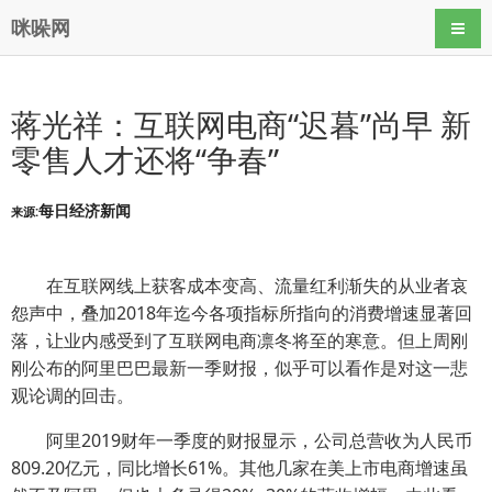
咪哚网
导航
蒋光祥：互联网电商“迟暮”尚早 新
零售人才还将“争春”
每日经济新闻
来源:
在互联网线上获客成本变高、流量红利渐失的从业者哀
怨声中，叠加2018年迄今各项指标所指向的消费增速显著回
落，让业内感受到了互联网电商凛冬将至的寒意。但上周刚
刚公布的阿里巴巴最新一季财报，似乎可以看作是对这一悲
观论调的回击。
阿里2019财年一季度的财报显示，公司总营收为人民币
809.20亿元，同比增长61%。其他几家在美上市电商增速虽