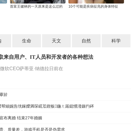
首富王健林的一天原来是这么过的
10个可能是疾病征兆的身体特征
内
生命
天文
自然
科学
取来自用户、IT人员和开发者的各种想法
微软CEO萨蒂亚·纳德拉日前在
搴斺
紵鍐帮細娓告垙鎵嬫満琛屼笟鍥板鍦ㄤ簬鎴愭湰鏃犳硶
宣布离婚 结束27年婚姻
贵、质量差，游戏手机是否是伪需求