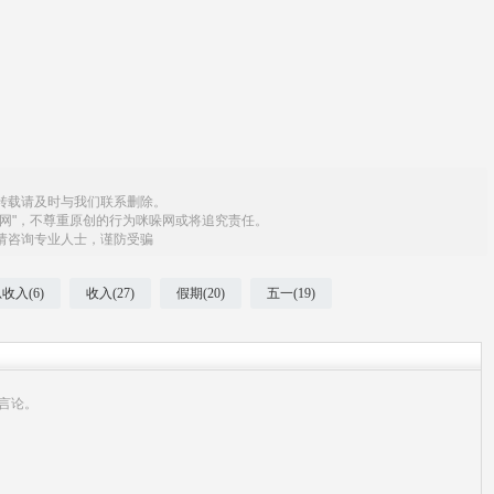
转载请及时与我们联系删除。
网"，不尊重原创的行为咪哚网或将追究责任。
请咨询专业人士，谨防受骗
收入(6)
收入(27)
假期(20)
五一(19)
言论。