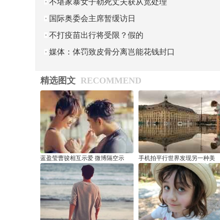
不堪家暴女子勒死丈夫获从宽处理
国际奥委会主席暂缓访日
不打疫苗出行将受限？假的
媒体：体罚致皮骨分离岂能花钱封口
精选图文
RECOMMEND
蓝盈莹曹骏相互示爱 微博隔空示
手机拍平行世界发现另一种美