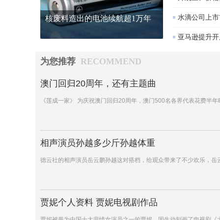
水滴公司上市首
核废料造出的电池续航超1万年
亚马逊提升开
为您推荐
RECOMMEND
澳门回归20周年，还有主题曲
《莲成一家》 为庆祝澳门回归20周年，澳门500名各界代表花费半
相声演员孙越多少斤孙越体重
德云社的相声演员岳云鹏孙越这对搭档，给观众带来了不少欢乐，岳
贾妮个人资料 贾妮电视剧作品
贾妮被誉为中国十大悲情女演员之一的贾妮，因生动刻画了电视剧《