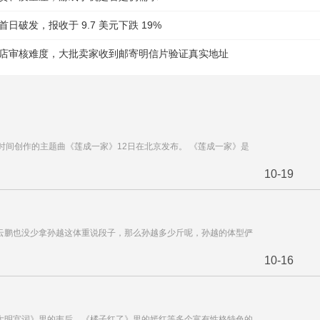
日破发，报收于 9.7 美元下跌 19%
店审核难度，大批卖家收到邮寄明信片验证真实地址
年时间创作的主题曲《莲成一家》12日在北京发布。 《莲成一家》是
10-19
云鹏也没少拿孙越这体重说段子，那么孙越多少斤呢，孙越的体型俨
10-16
大明宫词》里的韦后、《橘子红了》里的嫣红等多个富有性格特色的