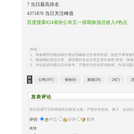
7
当日最高排名
4371876
当日关注峰值
百度搜索#24省份公布五一假期旅游总收入#热点
声明：
1、咪哚网所转载的稿件都会明确标注作者和来源，如您不希望被
2、咪哚网的原创文章，请转载时务必注明文章作者和"来源：咪哚
3、本站提供的图文仅供参考，不能作为任何咨询依据，专业问题
标
公布(107)
省份(6)
旅游(20)
24(7)
总
签
发表评论
请自觉遵守互联网相关的政策法规，严禁发布色情、暴力、反动的
评价:
中立
好评
差评
表情: