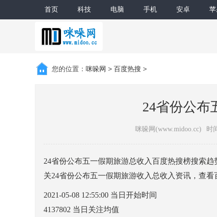
首页
科技
电脑
手机
安卓
苹
您的位置：
咪哚网
>
百度热搜
>
24省份公
咪哚网(www.midoo.cc)
时间
24省份公布五一假期旅游总收入百度热搜榜搜索趋势排
关24省份公布五一假期旅游收入总收入资讯，查
2021-05-08 12:55:00
当日开始时间
4137802
当日关注均值