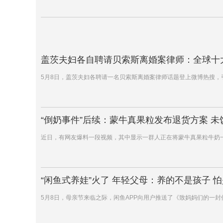
盖茨夫妇各自聘请贝索斯离婚案律师：全球十
5月8日，盖茨夫妇各聘请一名贝索斯离婚案律师话题登上微博热搜，引
“倒奶事件”后续：蒙牛真果粒发布退货方案 未
近日，有网友爆料一段视频，其中显示一群人正在将蒙牛真果粒牛奶
“闲鱼式养娃”火了 年轻父母：养的不是孩子 
5月8日，母亲节来临之际，闲鱼APP向用户推送了《致妈妈们的一封