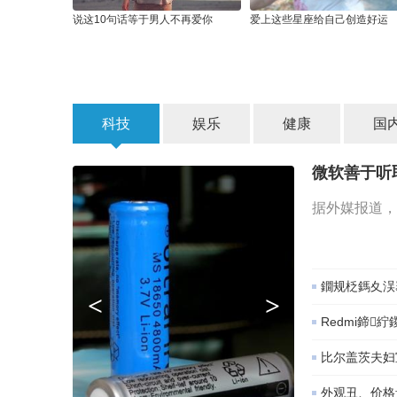
说这10句话等于男人不再爱你
爱上这些星座给自己创造好运
科技
娱乐
健康
国
微软善于听
据外媒报道，
鐗规柉鎷夊洖
<
>
Redmi鍗
比尔盖茨夫妇
外观丑、价格