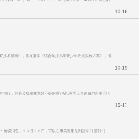
10-16
适宜技术指南》，旨在落实《综合防控儿童青少年近视实施方案》，指
10-19
疗的治疗，但是又犹豫究竟好不好使呢?所以在网上查询白耙齿菌谁吃
10-11
？ 确切消息，１０月２６日，可以在康美整形见到冠军们 那我们