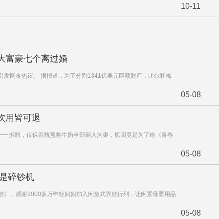
10-11
大富豪七个离过婚
发网友热议。 据报道，为了分割1341亿美元巨额财产，比尔和梅
05-08
饮用皆可退
一一拆瓶，仅保留瓶盖将牛奶全部倒入沟渠，原因竟是为了给《青春
05-08
怕是碎钞机
信》，感谢2000多万年轻妈妈加入闲鱼式养娃行列，让闲置母婴用品
05-08