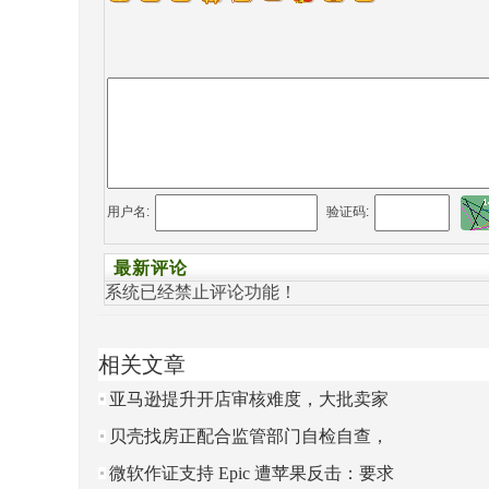
用户名:
验证码:
最新评论
系统已经禁止评论功能！
相关文章
亚马逊提升开店审核难度，大批卖家
收到邮寄明信片验证真实地址
贝壳找房正配合监管部门自检自查，
是否涉及垄断仍需调查
微软作证支持 Epic 遭苹果反击：要求