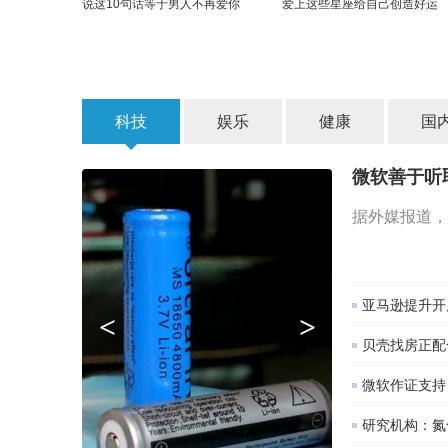
说这10句话等于男人不再爱你
爱上这些星座给自己创造好运
科技
娱乐
健康
国
微软善于听
据外媒报道，
亚马逊提升开
<
>
贝壳找房正配
微软作证支持 
研究机构：氮化