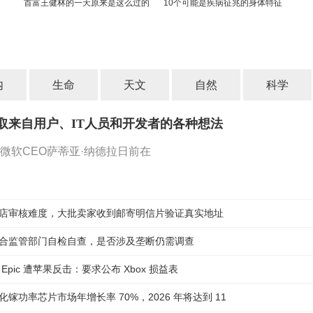
首富王健林的一天原来是这么过的
10个可能是疾病征兆的身体特征
内
生命
天文
自然
科学
取来自用户、IT人员和开发者的各种想法
微软CEO萨蒂亚·纳德拉日前在
店审核难度，大批卖家收到邮寄明信片验证真实地址
合监管部门自检自查，是否涉及垄断仍需调查
Epic 遭苹果反击：要求公布 Xbox 损益表
镓功率芯片市场年增长率 70%，2026 年将达到 11