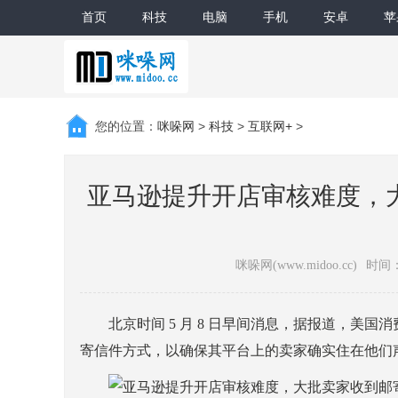
首页
科技
电脑
手机
安卓
苹
您的位置：
咪哚网
>
科技
>
互联网+
>
亚马逊提升开店审核难度，
咪哚网(www.midoo.cc)
时间：2
北京时间 5 月 8 日早间消息，据报道，美国
寄信件方式，以确保其平台上的卖家确实住在他们