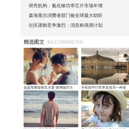
公布 Xbox 损益表
研究机构：氮化镓功率芯片市场年增
长率 70%，2026 年将达到 11
森海塞尔消费者部门被全球最大助听
器制造商 Sonova 收购
社区团购竞争激烈：消息称滴滴计划
分拆橙心优选，总体不敌多多买
精选图文
RECOMMEND
蓝盈莹曹骏相互示爱 微博隔空示
手机拍平行世界发现另一种美