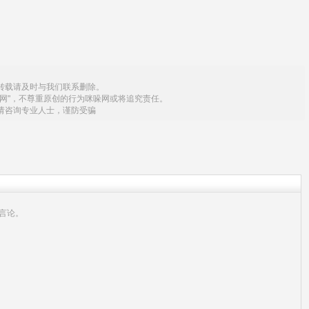
转载请及时与我们联系删除。
网"，不尊重原创的行为咪哚网或将追究责任。
请咨询专业人士，谨防受骗
言论。