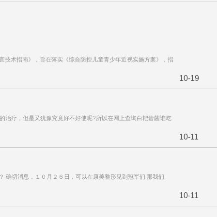
适宜技术指南》，旨在落实《综合防控儿童青少年近视实施方案》，指
10-19
疗的治疗，但是又犹豫究竟好不好使呢?所以在网上查询白耙齿菌谁吃
10-11
？ 确切消息，１０月２６日，可以在康美整形见到冠军们 那我们
10-11