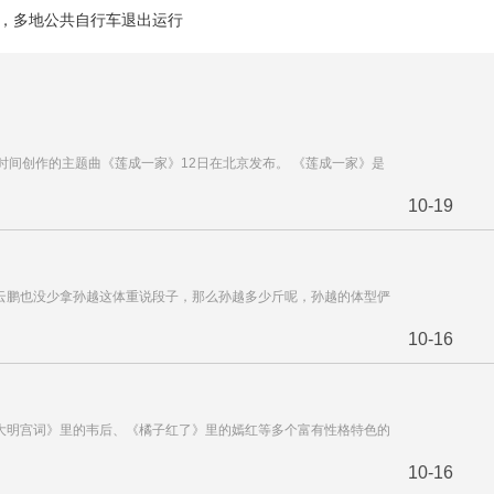
，多地公共自行车退出运行
年时间创作的主题曲《莲成一家》12日在北京发布。 《莲成一家》是
10-19
云鹏也没少拿孙越这体重说段子，那么孙越多少斤呢，孙越的体型俨
10-16
大明宫词》里的韦后、《橘子红了》里的嫣红等多个富有性格特色的
10-16