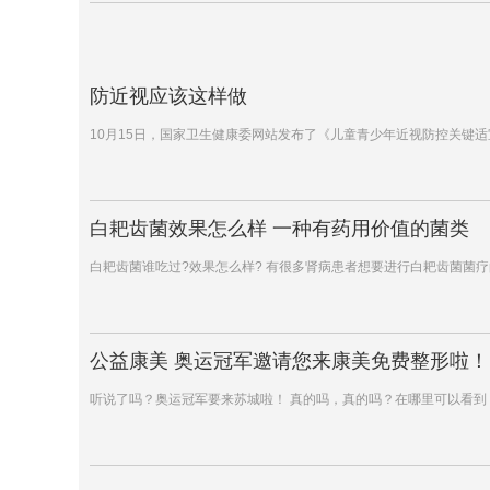
防近视应该这样做
10月15日，国家卫生健康委网站发布了《儿童青少年近视防控关键
白耙齿菌效果怎么样 一种有药用价值的菌类
白耙齿菌谁吃过?效果怎么样? 有很多肾病患者想要进行白耙齿菌菌
公益康美 奥运冠军邀请您来康美免费整形啦！
听说了吗？奥运冠军要来苏城啦！ 真的吗，真的吗？在哪里可以看到