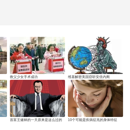
救父少女手术成功
维基解密美国窃听安倍内阁
首富王健林的一天原来是这么过的
10个可能是疾病征兆的身体特征