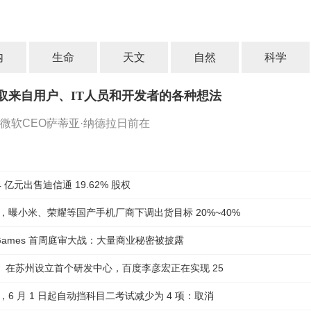
内
生命
天文
自然
科学
取来自用户、IT人员和开发者的各种想法
微软CEO萨蒂亚·纳德拉日前在
4 亿元出售迪信通 19.62% 股权
，曝小米、荣耀等国产手机厂商下调出货目标 20%~40%
c Games 首周庭审大战：大量商业秘密被披露
亿元、在苏州设立首个研发中心，百度李彦宏正在实现 25
6 月 1 日起自动挡科目二考试减少为 4 项：取消