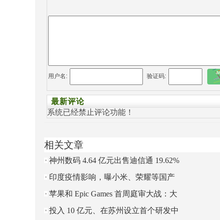
用户名:
验证码:
最新评论
系统已经禁止评论功能！
相关文章
神州数码 4.64 亿元出售迪信通 19.62%
股权
印度疫情影响，曝小米、荣耀等国产
手机厂商下调出货目标 20%~40%
苹果和 Epic Games 首周庭审大战：大
量商业秘密被披露
投入 10 亿元、在苏州设立首个研发中