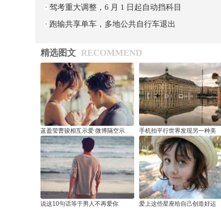
心，百度李彦宏正在实现 25
驾考重大调整，6 月 1 日起自动挡科目
二考试减少为 4 项：取消
跑输共享单车，多地公共自行车退出
运行
精选图文
RECOMMEND
蓝盈莹曹骏相互示爱 微博隔空示
手机拍平行世界发现另一种美
说这10句话等于男人不再爱你
爱上这些星座给自己创造好运