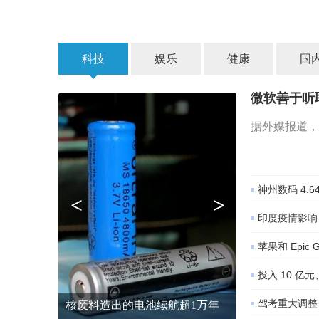
科技
娱乐
健康
国
微软善于听
据外媒报道，
神州数码 4.6
<
>
印度疫情影响
苹果和 Epi
投入 10 
驾考重大调整，
核废料造出的电池续航超1万年