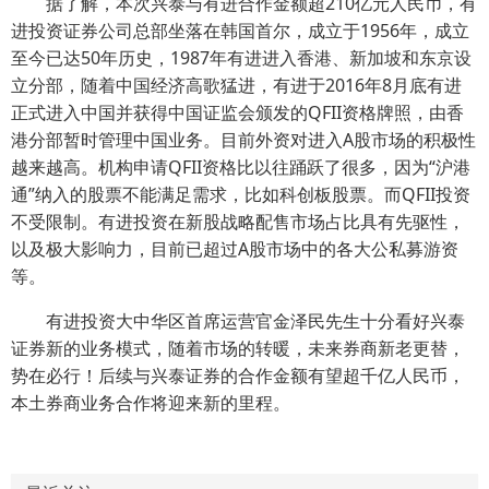
据了解，本次兴泰与有进合作金额超210亿元人民币，有
进投资证券公司总部坐落在韩国首尔，成立于1956年，成立
至今已达50年历史，1987年有进进入香港、新加坡和东京设
立分部，随着中国经济高歌猛进，有进于2016年8月底有进
正式进入中国并获得中国证监会颁发的QFII资格牌照，由香
港分部暂时管理中国业务。目前外资对进入A股市场的积极性
越来越高。机构申请QFII资格比以往踊跃了很多，因为“沪港
通”纳入的股票不能满足需求，比如科创板股票。而QFII投资
不受限制。有进投资在新股战略配售市场占比具有先驱性，
以及极大影响力，目前已超过A股市场中的各大公私募游资
等。
有进投资大中华区首席运营官金泽民先生十分看好兴泰
证券新的业务模式，随着市场的转暖，未来券商新老更替，
势在必行！后续与兴泰证券的合作金额有望超千亿人民币，
本土券商业务合作将迎来新的里程。