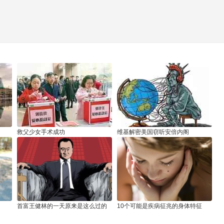
救父少女手术成功
维基解密美国窃听安倍内阁
首富王健林的一天原来是这么过的
10个可能是疾病征兆的身体特征