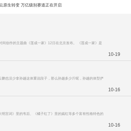
向云原生转变 万亿级别赛道正在开启
年时间创作的主题曲《莲成一家》12日在北京发布。 《莲成一家》是
10-19
云鹏也没少拿孙越这体重说段子，那么孙越多少斤呢，孙越的体型俨
10-16
大明宫词》里的韦后、《橘子红了》里的嫣红等多个富有性格特色的
10-16