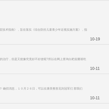
适宜技术指南》，旨在落实《综合防控儿童青少年近视实施方案》，指
10-19
疗的治疗，但是又犹豫究竟好不好使呢?所以在网上查询白耙齿菌谁吃
10-11
？ 确切消息，１０月２６日，可以在康美整形见到冠军们 那我们
10-11