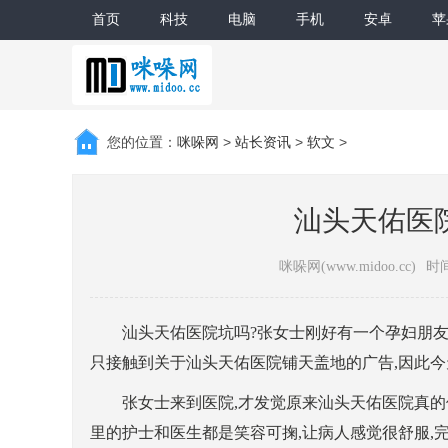
首页
科技
电脑
手机
安卓
苹
您的位置：
咪哚网
>
站长资讯
>
软文
>
汕头天佑医
咪哚网(www.midoo.cc)
时间
汕头天佑医院坑吗?张女士刚好有一个孕妇朋友在
只接触到关于汕头天佑医院铺天盖地的广告,因此今
张女士来到医院,才发觉原来汕头天佑医院真的像
里的护士和医生都是笑容可掬,让病人感觉很舒服,