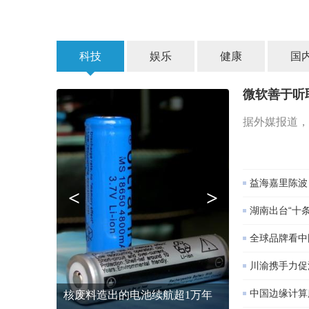
科技
娱乐
健康
国
微软善于听
据外媒报道，
益海嘉里陈波
<
>
湖南出台“十
全球品牌看中
川渝携手力促
中国边缘计算
核废料造出的电池续航超1万年