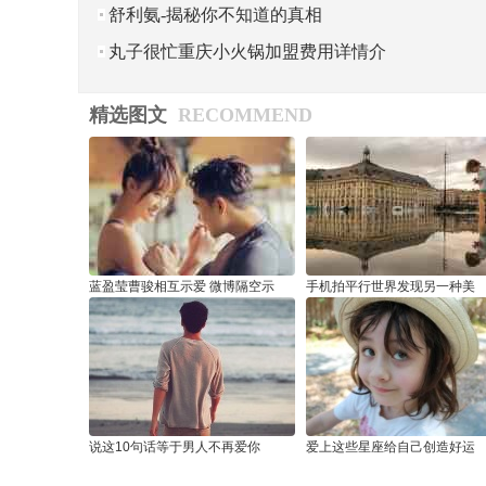
人 “三高一低”者要注意
舒利氨-揭秘你不知道的真相
丸子很忙重庆小火锅加盟费用详情介
绍
精选图文
RECOMMEND
蓝盈莹曹骏相互示爱 微博隔空示
手机拍平行世界发现另一种美
说这10句话等于男人不再爱你
爱上这些星座给自己创造好运