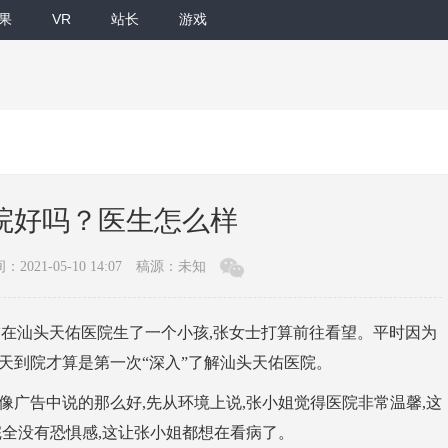
果
VR
站长
游戏
院好吗？医生怎么样
：2021-05-10 14:07
稿源：未知
汕头天佑医院生了一个小孩,张女士打算前往看望。平时因为
天到院才算是第一次“深入”了解汕头天佑医院。
广告中说的那么好,先从环境上说,张小姐觉得医院非常温馨,这
完全没有恐惧感,这让张小姐都想在看病了。