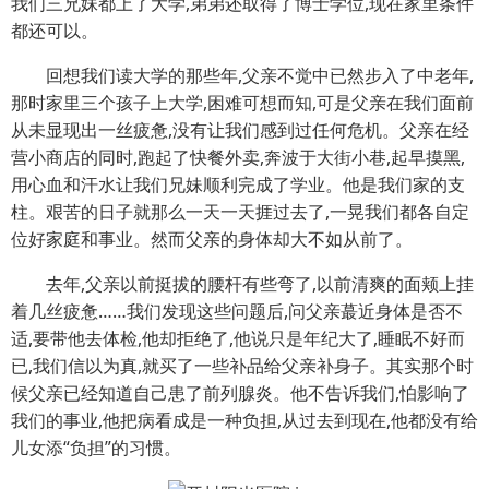
我们三兄妹都上了大学,弟弟还取得了博士学位,现在家里条件
都还可以。
回想我们读大学的那些年,父亲不觉中已然步入了中老年,
那时家里三个孩子上大学,困难可想而知,可是父亲在我们面前
从未显现出一丝疲惫,没有让我们感到过任何危机。父亲在经
营小商店的同时,跑起了快餐外卖,奔波于大街小巷,起早摸黑,
用心血和汗水让我们兄妹顺利完成了学业。他是我们家的支
柱。艰苦的日子就那么一天一天捱过去了,一晃我们都各自定
位好家庭和事业。然而父亲的身体却大不如从前了。
去年,父亲以前挺拔的腰杆有些弯了,以前清爽的面颊上挂
着几丝疲惫……我们发现这些问题后,问父亲蕞近身体是否不
适,要带他去体检,他却拒绝了,他说只是年纪大了,睡眠不好而
已,我们信以为真,就买了一些补品给父亲补身子。其实那个时
候父亲已经知道自己患了前列腺炎。他不告诉我们,怕影响了
我们的事业,他把病看成是一种负担,从过去到现在,他都没有给
儿女添“负担”的习惯。