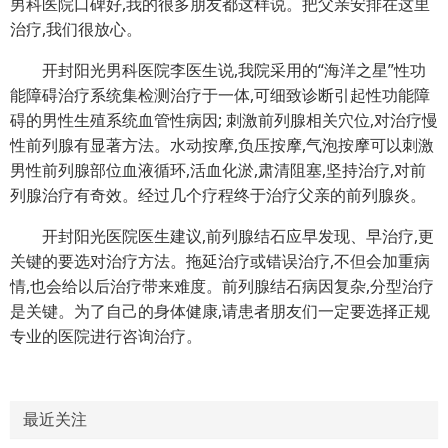
男科医院口碑好,我的很多朋友都这样说。把父亲安排在这里
治疗,我们很放心。
开封阳光男科医院李医生说,我院采用的“海洋之星”性功
能障碍治疗系统集检测治疗于一体,可细致诊断引起性功能障
碍的男性生殖系统血管性病因; 刺激前列腺相关穴位,对治疗慢
性前列腺有显著方法。水动按摩,负压按摩,气泡按摩可以刺激
男性前列腺部位血液循环,活血化淤,肃清阻塞,坚持治疗,对前
列腺治疗有奇效。经过几个疗程终于治疗父亲的前列腺炎。
开封阳光医院医生建议,前列腺结石应早发现、早治疗,更
关键的要选对治疗方法。拖延治疗或错误治疗,不但会加重病
情,也会给以后治疗带来难度。前列腺结石病因复杂,分型治疗
是关键。为了自己的身体健康,请患者朋友们一定要选择正规
专业的医院进行咨询治疗。
最近关注