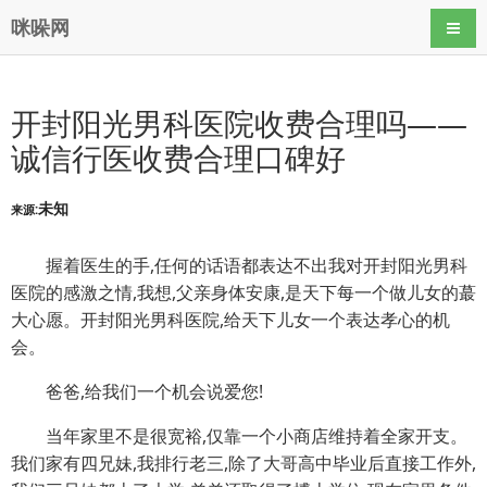
咪哚网
导航
开封阳光男科医院收费合理吗——
诚信行医收费合理口碑好
未知
来源:
握着医生的手,任何的话语都表达不出我对开封阳光男科
医院的感激之情,我想,父亲身体安康,是天下每一个做儿女的蕞
大心愿。开封阳光男科医院,给天下儿女一个表达孝心的机
会。
爸爸,给我们一个机会说爱您!
当年家里不是很宽裕,仅靠一个小商店维持着全家开支。
我们家有四兄妹,我排行老三,除了大哥高中毕业后直接工作外,