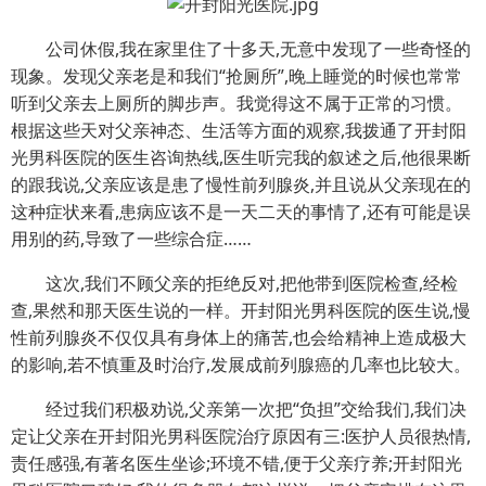
公司休假,我在家里住了十多天,无意中发现了一些奇怪的
现象。发现父亲老是和我们“抢厕所”,晚上睡觉的时候也常常
听到父亲去上厕所的脚步声。我觉得这不属于正常的习惯。
根据这些天对父亲神态、生活等方面的观察,我拨通了开封阳
光男科医院的医生咨询热线,医生听完我的叙述之后,他很果断
的跟我说,父亲应该是患了慢性前列腺炎,并且说从父亲现在的
这种症状来看,患病应该不是一天二天的事情了,还有可能是误
用别的药,导致了一些综合症……
这次,我们不顾父亲的拒绝反对,把他带到医院检查,经检
查,果然和那天医生说的一样。开封阳光男科医院的医生说,慢
性前列腺炎不仅仅具有身体上的痛苦,也会给精神上造成极大
的影响,若不慎重及时治疗,发展成前列腺癌的几率也比较大。
经过我们积极劝说,父亲第一次把“负担”交给我们,我们决
定让父亲在开封阳光男科医院治疗原因有三:医护人员很热情,
责任感强,有著名医生坐诊;环境不错,便于父亲疗养;开封阳光