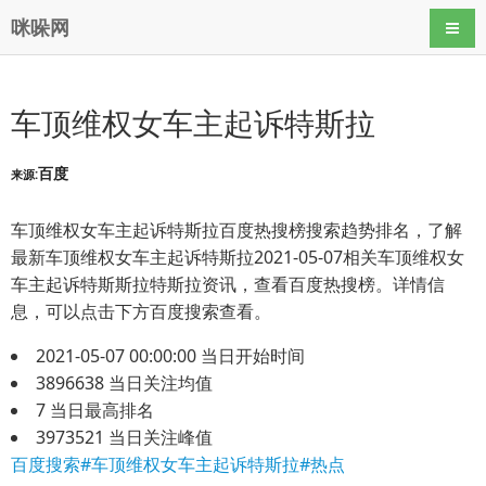
咪哚网
导航
车顶维权女车主起诉特斯拉
百度
来源:
车顶维权女车主起诉特斯拉百度热搜榜搜索趋势排名，了解
最新车顶维权女车主起诉特斯拉2021-05-07相关车顶维权女
车主起诉特斯斯拉特斯拉资讯，查看百度热搜榜。详情信
息，可以点击下方百度搜索查看。
2021-05-07 00:00:00
当日开始时间
3896638
当日关注均值
7
当日最高排名
3973521
当日关注峰值
百度搜索#车顶维权女车主起诉特斯拉#热点