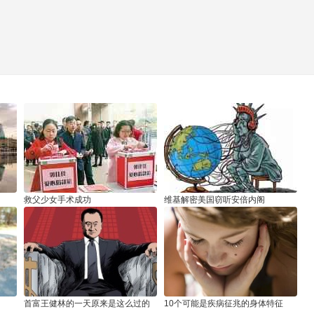
救父少女手术成功
维基解密美国窃听安倍内阁
首富王健林的一天原来是这么过的
10个可能是疾病征兆的身体特征