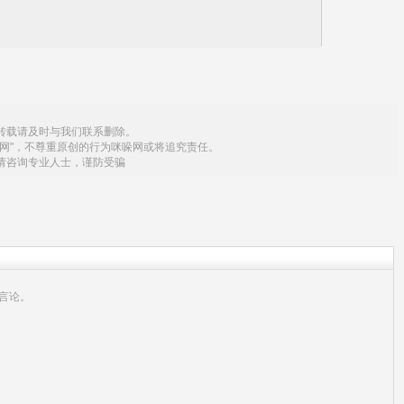
转载请及时与我们联系删除。
网"，不尊重原创的行为咪哚网或将追究责任。
请咨询专业人士，谨防受骗
言论。