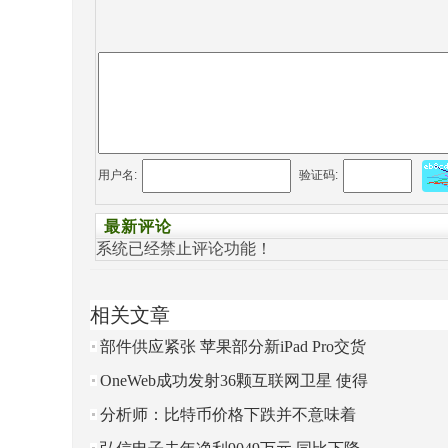
用户名:
验证码:
最新评论
系统已经禁止评论功能！
相关文章
部件供应紧张 苹果部分新iPad Pro交货
时间推迟至7月份
OneWeb成功发射36颗互联网卫星 使得
入轨卫星总数达到182颗
分析师：比特币价格下跌并不意味着