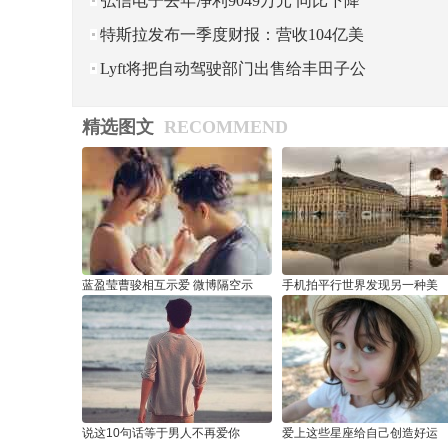
牛市结束
弘信电子去年净利9049万元 同比下降
49.83%
特斯拉发布一季度财报：营收104亿美
元 净利润同比大增
Lyft将把自动驾驶部门出售给丰田子公
司 作价5.5亿美元
精选图文
RECOMMEND
蓝盈莹曹骏相互示爱 微博隔空示
手机拍平行世界发现另一种美
说这10句话等于男人不再爱你
爱上这些星座给自己创造好运