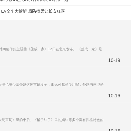
I EV全车大拆解 后防撞梁让长安狂喜
年时间创作的主题曲《莲成一家》12日在北京发布。 《莲成一家》是
10-19
云鹏也没少拿孙越这体重说段子，那么孙越多少斤呢，孙越的体型俨
10-16
大明宫词》里的韦后、《橘子红了》里的嫣红等多个富有性格特色的