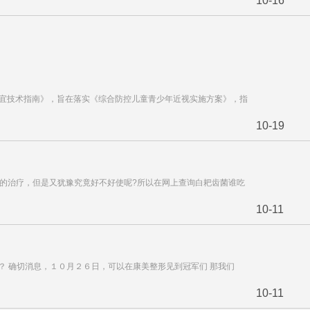
10-16
适宜技术指南》，旨在落实《综合防控儿童青少年近视实施方案》，指
10-19
疗的治疗，但是又犹豫究竟好不好使呢?所以在网上查询白耙齿菌谁吃
10-11
？ 确切消息，１０月２６日，可以在康美整形见到冠军们 那我们
10-11