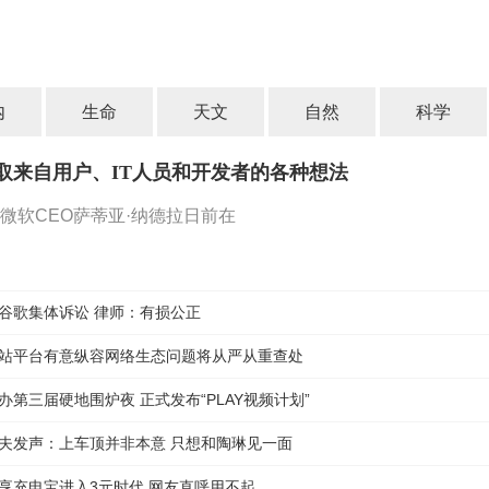
内
生命
天文
自然
科学
取来自用户、IT人员和开发者的各种想法
微软CEO萨蒂亚·纳德拉日前在
谷歌集体诉讼 律师：有损公正
站平台有意纵容网络生态问题将从严从重查处
办第三届硬地围炉夜 正式发布“PLAY视频计划”
夫发声：上车顶并非本意 只想和陶琳见一面
享充电宝进入3元时代 网友直呼用不起