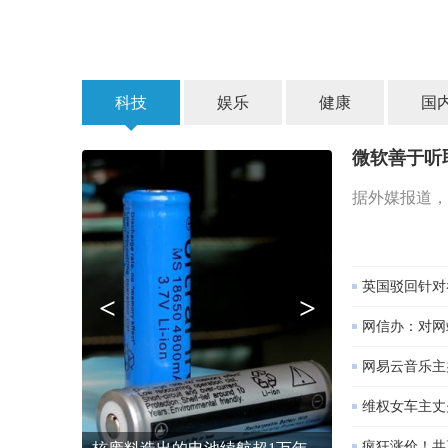
科技
娱乐
健康
国
微软善于听
据外媒报道，
英国驳回针对
<
>
网信办：对网
网易云音乐主
维权女车主丈
疯狂涨价！共