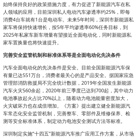
始终保持良好的政策措施力度，有力促进了新能源汽车在私
人领域的应用，目前深圳私人电动汽车渗透率约25%，即每
消费4台车就有1台是电动车。未来5年时间，深圳市新能源私
家车将保持快速增长，按5年平均渗透率60%任务目标，到
2025年私家车新车增量有望接近全面电动化，同时新能源私
家车置换量也将快速提升。
完善
安全监管
机制
和
标准
体系
等
是全面电动化
先决
条件
汽车全面电动化的先决条件是安全。目前全国新能源汽车保
有量已达551万台，消费者最关心的是产品安全。据国家应急
管理部消防救援局不完全统计数据，2019年全国发生新能源
汽车火灾560余起，2020年前三季度已达到700起，其中动力
电池事故起火占比70%以上，随着动力电池能量密度加大，
火灾破坏力也在成倍增加。《方案》提出建立健全新能源汽
车常态化安全监管机制，完善整车、零部件及维修保养、检
测等安全标准体系，制定动力电池安全测试方法等标准。
深圳制定实施“十四五”新能源汽车推广应用工作方案，从市场