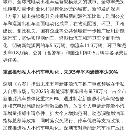
城市、全球纯电动出租车运营规模最大的城市、全球率先实
现纯电动重卡商业化和规模化运营的城市。新印发的深圳
《方案》提出持续提升公共领域新能源汽车比重，巩固公交
车和巡游出租车全面电动化成果，在物流配送、环卫、工程
建设、党政机关、国有企业等公共领域进一步推广应用新能
源汽车，尽快实现网约车、轻型物流车和环卫车全面电动
化，明确新能源网约车5.5万辆、物流车11.3万辆、环卫和泥
头车0.8万辆、公务（含警车）和国企用车0.5万辆等各场景目
标任务。
重点推动私人
小汽车
电动化，未来5年平均渗透率
达
60
%
深圳《方案》指出未来五年新能源汽车推广重点领域在于私
人自用市场，到2025年新能源私家车保有量78万台，占全市
新能源汽车整体比重约80%。通过制定新能源小汽车综合使
用和充电设施建设运营激励政策、放宽个人申请新能源小汽
车增量指标申请条件、扩大个人增购范围、动态调整燃油车
指标总额等政策，同时落实免限行、停车优惠等支持政策，
加速推进私人小汽车电动化。深圳市对新能源汽车推广应用