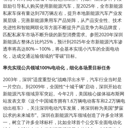
鼓励引导私人购买使用新能源汽车，至2025年，全市新能源
私家车保有量达到78万辆左右，提升本地新能源汽车产业发
展层级，完善新能源乘用车产品矩阵，从产品安全性、技术
先进性和智能网联化等方面不断提升产品竞争力和品牌度，
匹配私家车市场不断升级的新型消费需求。参照2020年深圳
新能源占整体占比约25%，预计到2025年全市新能源汽车渗
透率将高达80%～100%，将会基本实现小汽车的全面电动
化，达成交通运输领域的“零碳”目标。
率先
实现
公共
领域
100
%电动化，
细化各场景
目标任务
2003年，深圳“适度重型化”战略浮出水平，汽车行业当时是
一片空白。到2009年，全国性“十城千辆”启动，深圳开始在
新能源汽车领域异军突起。今年2月，美国核心媒体福布斯网
站发表文章《这个中国城市拥有1.6万辆电动客车和2.2万辆电
动出租车》，关注深圳电动汽车发展，将深圳称为美国“梦寐
以求的未来城市”。深圳在新能源汽车领域创造了许多全球第
一，树立了许多全球标杆，比如全球首个公交车全面电动化