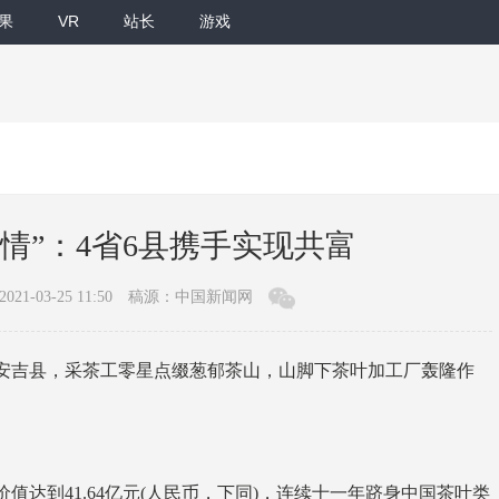
果
VR
站长
游戏
情”：4省6县携手实现共富
21-03-25 11:50
稿源：中国新闻网
安吉县，采茶工零星点缀葱郁茶山，山脚下茶叶加工厂轰隆作
达到41.64亿元(人民币，下同)，连续十一年跻身中国茶叶类