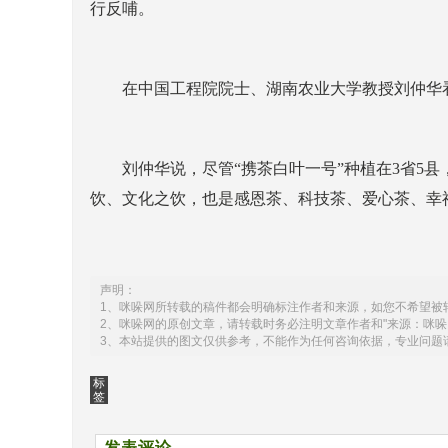
行反哺。
在中国工程院院士、湖南农业大学教授刘仲华看
刘仲华说，尽管“携茶白叶一号”种植在3省5县
饮、文化之饮，也是感恩茶、科技茶、爱心茶、幸福
声明：
1、咪哚网所转载的稿件都会明确标注作者和来源，如您不希望被
2、咪哚网的原创文章，请转载时务必注明文章作者和"来源：咪哚
3、本站提供的图文仅供参考，不能作为任何咨询依据，专业问题
标
签
发表评论