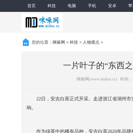
首页
科技
电脑
手机
安卓
苹
您的位置：
咪哚网
>
科技
>
人物观点
>
一片叶子的“东西之
咪哚网(www.midoo.cc)
时间：20
22日，安吉白茶正式开采。走进浙江省湖州市
响。
作为绿茶中的稀有品种，安吉白茶2020年品牌价值