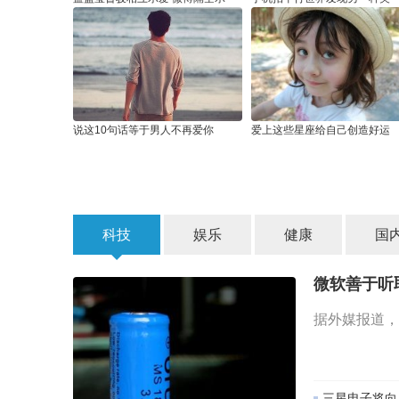
说这10句话等于男人不再爱你
爱上这些星座给自己创造好运
科技
娱乐
健康
国
微软善于听
据外媒报道，
三星电子将向