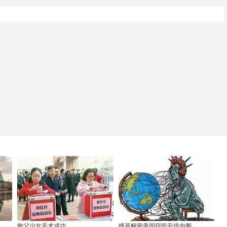
救父少女手术成功
维基解密美国窃听安倍内阁