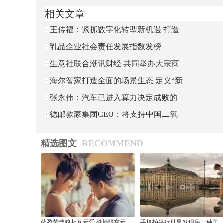
相关文章
王传福：紧抓数字化转型新机遇 打造
智能制造新标杆
乳品企业社会责任发展指数发榜
生意社联合潮讯财经 共同举办大宗商
品分析师大赛
海尔智家打造全面的场景生态 定义“新
居
张永伟：汽车已进入算力决定成败的
时代，2030年我国电动汽车保有
德邮敦豪集团CEO：将支持中国二氧
化碳减排努力
精选图文
RECOMMEND
蓝盈莹曹骏相互示爱 微博隔空示
手机拍平行世界发现另一种美