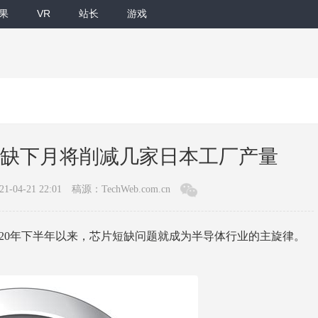
果
VR
站长
游戏
缺下月将削减几家日本工厂产量
-04-21 22:01
稿源：TechWeb.com.cn
自2020年下半年以来，芯片短缺问题就成为半导体行业的主旋律。