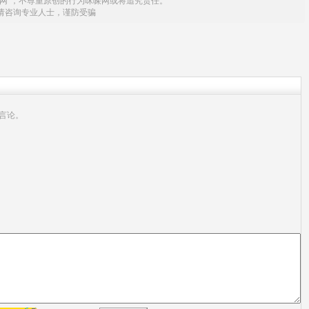
网"，不尊重原创的行为咪哚网或将追究责任。
请咨询专业人士，谨防受骗
言论。