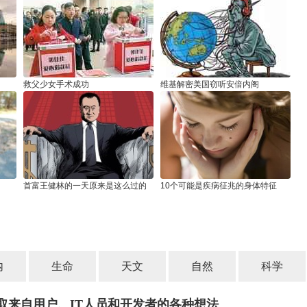
救父少女手术成功
维基解密美国窃听安倍内阁
首富王健林的一天原来是这么过的
10个可能是疾病征兆的身体特征
内
生命
天文
自然
科学
取来自用户、IT人员和开发者的各种想法