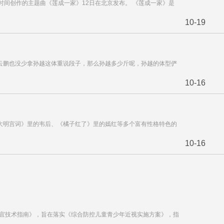
年时间创作的主题曲《莲成一家》12日在北京发布。 《莲成一家》是
10-19
云鹏也没少拿孙越这体重说段子，那么孙越多少斤呢，孙越的体型俨
10-16
大明宫词》里的韦后、《橘子红了》里的嫣红等多个富有性格特色的
10-16
适宜技术指南》，旨在落实《综合防控儿童青少年近视实施方案》，指