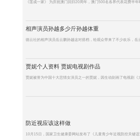
《莲成一家》 为庆祝澳门回归20周年，澳门500名各界代表花费半
相声演员孙越多少斤孙越体重
德云社的相声演员岳云鹏孙越这对搭档，给观众带来了不少欢乐，岳
贾妮个人资料 贾妮电视剧作品
贾妮被誉为中国十大悲情女演员之一的贾妮，因生动刻画了电视剧《
防近视应该这样做
10月15日，国家卫生健康委网站发布了《儿童青少年近视防控关键