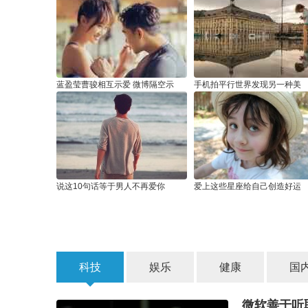
蓝盈莹曹骏相互示爱 微博隔空示
手机拍平行世界发现另一种美
说这10句话等于男人不再爱你
爱上这些星座给自己创造好运
科技
娱乐
健康
国
微软善于听