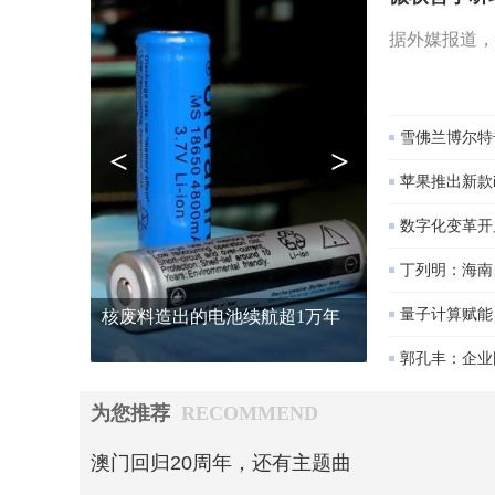
据外媒报道，
雪佛兰博尔特击
<
>
苹果推出新款i
数字化变革开
丁列明：海南
量子计算赋能
核废料造出的电池续航超1万年
郭孔丰：企业
为您推荐
RECOMMEND
澳门回归20周年，还有主题曲