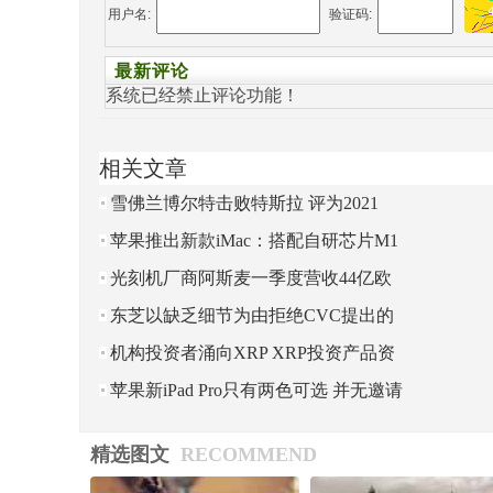
用户名:
验证码:
最新评论
系统已经禁止评论功能！
相关文章
雪佛兰博尔特击败特斯拉 评为2021
U.S. News最佳电动汽车
苹果推出新款iMac：搭配自研芯片M1
起售价1299美元
光刻机厂商阿斯麦一季度营收44亿欧
元 新获得47亿欧元订单
东芝以缺乏细节为由拒绝CVC提出的
200亿美元收购要约
机构投资者涌向XRP XRP投资产品资
产管理规模翻倍
苹果新iPad Pro只有两色可选 并无邀请
函Logo中色彩
精选图文
RECOMMEND