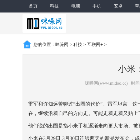
首页
科技
电脑
手机
安卓
苹
您的位置：
咪哚网
>
科技
>
互联网+
>
小米
咪哚网(www.midoo.cc)
时间：
雷军和许知远曾聊过“出圈的代价”。雷军坦言，这
在，继续沿着自己的方向走。可能走着走着又贴上
他们说的出圈是指小米手机逐渐走向更大市场、被
小米在3月29日-3月30日连续两天的新品发布会